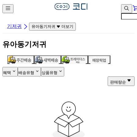
컨
앱
텐
바
츠
바
바
로
기저귀
유아동기저귀
더보기
로
가
가
기
유아동기저귀
기
혜택
배송유형
상품유형
판매량순